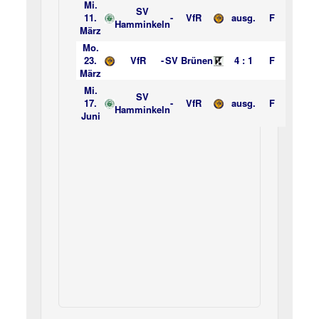
Mi.
SV
11.
-
VfR
ausg.
F
Hamminkeln
März
Mo.
23.
VfR
-
SV Brünen
4 : 1
F
März
Mi.
SV
17.
-
VfR
ausg.
F
Hamminkeln
Juni