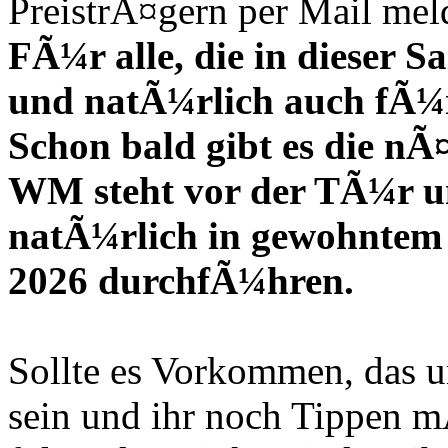
PreistrÃ¤gern per Mail mel
FÃ¼r alle, die in dieser S
und natÃ¼rlich auch fÃ¼r
Schon bald gibt es die nÃ
WM steht vor der TÃ¼r u
natÃ¼rlich in gewohnte
2026 durchfÃ¼hren.
Sollte es Vorkommen, das u
sein und ihr noch Tippen mÃ