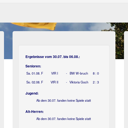
Ergebnisse vom 30.07. bis 06.08.:
Senioren:
Sa. 01.08.
F
VfR I
-
BW W-bruch
8 : 0
So. 02.08.
F
VfR II
-
Viktoria Goch
2 : 3
Jugend:
Ab dem 30.07. fanden keine Spiele statt
Alt-Herren:
Ab dem 30.07. fanden keine Spiele statt