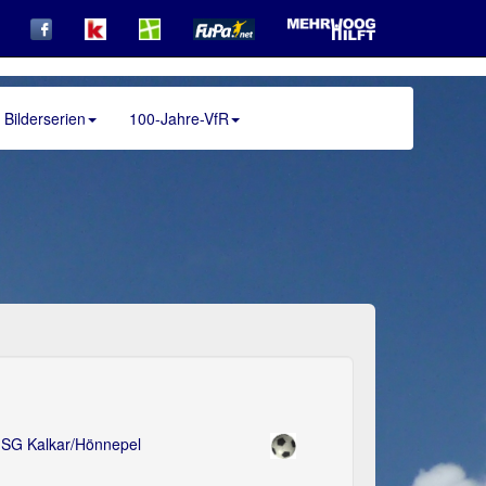
Bilderserien
100-Jahre-VfR
SG Kalkar/Hönnepel