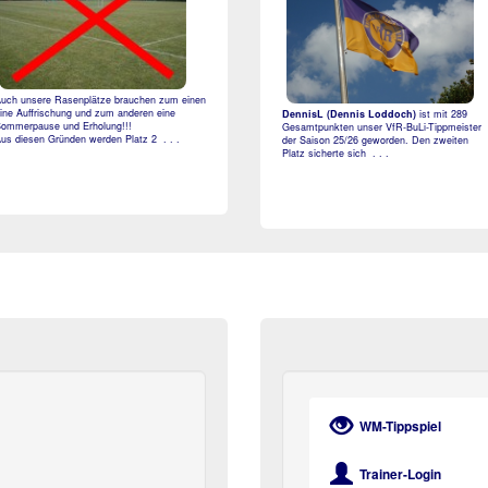
uch unsere Rasenplätze brauchen zum einen
ine Auffrischung und zum anderen eine
DennisL (Dennis Loddoch)
ist mit 289
ommerpause und Erholung!!!
Gesamtpunkten unser VfR-BuLi-Tippmeister
us diesen Gründen werden Platz 2 . . .
der Saison 25/26 geworden. Den zweiten
Platz sicherte sich . . .
WM-Tippspiel
Trainer-Login