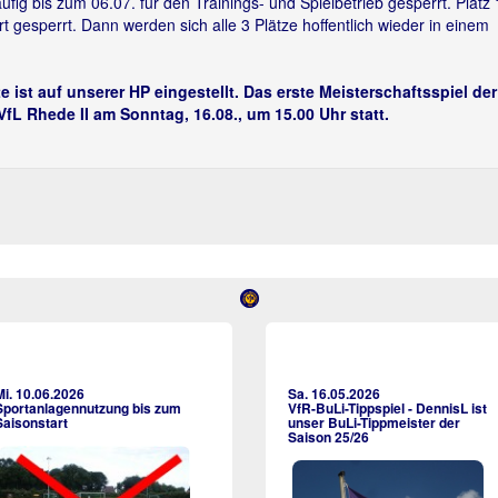
ig bis zum 06.07. für den Trainings- und Spielbetrieb gesperrt. Platz 1
 gesperrt. Dann werden sich alle 3 Plätze hoffentlich wieder in einem
e ist auf unserer HP eingestellt. Das erste Meisterschaftsspiel der
L Rhede II am Sonntag, 16.08., um 15.00 Uhr statt.
Mi. 10.06.2026
Sa. 16.05.2026
Sportanlagennutzung bis zum
VfR-BuLi-Tippspiel - DennisL ist
Saisonstart
unser BuLi-Tippmeister der
Saison 25/26