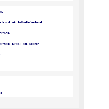
und
l- und Leichtathletik-Verband
errhein
rrhein - Kreis Rees-Bocholt
en
ng