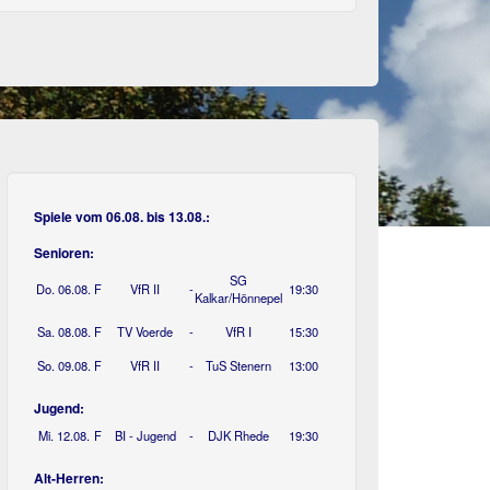
Spiele vom 06.08. bis 13.08.:
Senioren:
SG
Do. 06.08.
F
VfR II
-
19:30
Kalkar/Hönnepel
Sa. 08.08.
F
TV Voerde
-
VfR I
15:30
So. 09.08.
F
VfR II
-
TuS Stenern
13:00
Jugend:
Mi. 12.08.
F
BI - Jugend
-
DJK Rhede
19:30
Alt-Herren: