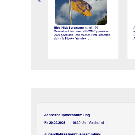
Nick (Nick Bergmann)
ist mit 170
A
Gesamtpunkten unser VfR-WM-Tippmeister
e
2026 geworden. Den zweiten Platz sicherten
S
sich mit
Blecky (Yannick . . .
A
Jahreshauptversammlung
Fr. 20.02.2026
19:30 Uhr Vereinsheim
Jugendjahreshauptversammlung