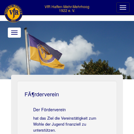
VfR Haffen-Mehr-Mehrhoog
Toggl
1922 e. V.
navig
Toggle
navigation
>
FÃ¶rderverein
Der Förderverein
hat das Ziel die Vereinstätigkeit zum
Wohle der Jugend finanziell zu
unterstützen.