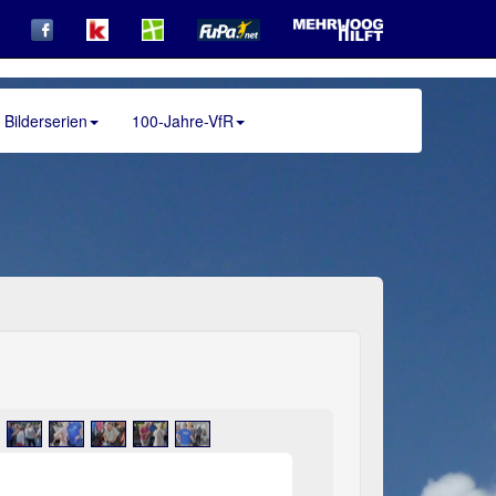
Bilderserien
100-Jahre-VfR