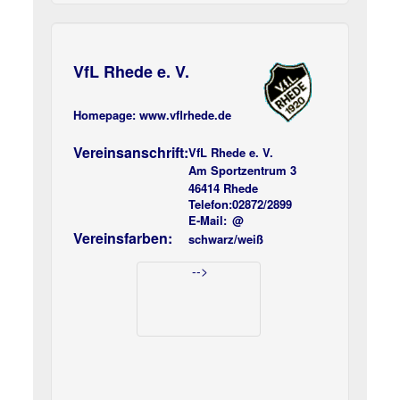
VfL Rhede e. V.
Homepage:
www.vflrhede.de
Vereinsanschrift:
VfL Rhede e. V.
Am Sportzentrum 3
46414 Rhede
Telefon:
02872/2899
E-Mail:
@
Vereinsfarben:
schwarz/weiß
-->